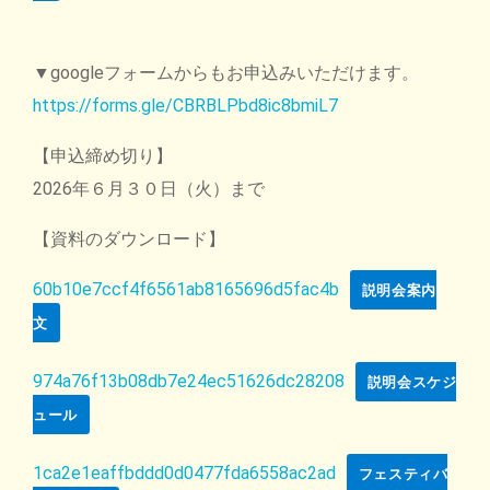
▼googleフォームからもお申込みいただけます。
https://forms.gle/CBRBLPbd8ic8bmiL7
【申込締め切り】
2026年６月３０日（火）まで
【資料のダウンロード】
60b10e7ccf4f6561ab8165696d5fac4b
説明会案内
文
974a76f13b08db7e24ec51626dc28208
説明会スケジ
ュール
1ca2e1eaffbddd0d0477fda6558ac2ad
フェスティバ